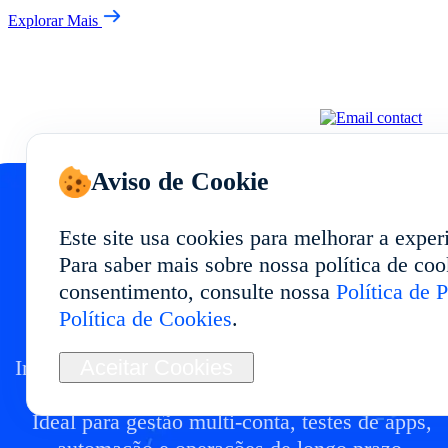
Explorar Mais
Aviso de Cookie
Este site usa cookies para melhorar a exper
Inicie seu Telefone em
Para saber mais sobre nossa política de cook
consentimento, consulte nossa
Política de 
Nuvem em
Política de Cookies
.
Aceitar Cookies
Implante um ambiente de telefone em nuvem e
com desempenho estável e uso flexível.
Ideal para gestão multi-conta, testes de apps,