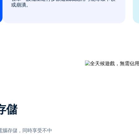
或崩潰。
存儲
電腦存儲，同時享受不中
。