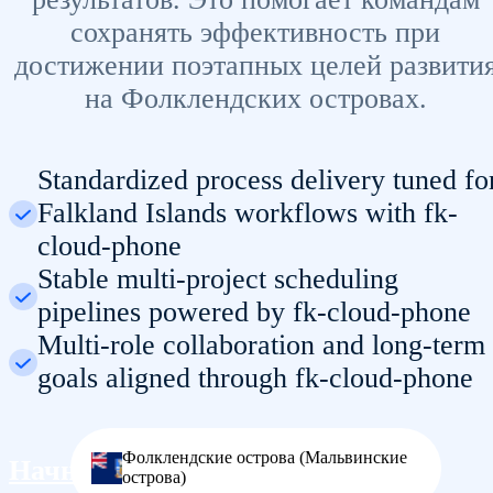
сохранять эффективность при
достижении поэтапных целей развити
на Фолклендских островах.
Standardized process delivery tuned fo
Falkland Islands workflows with fk-
cloud-phone
Stable multi-project scheduling
pipelines powered by fk-cloud-phone
Multi-role collaboration and long-term
goals aligned through fk-cloud-phone
Фолклендские острова (Мальвинские
Начните прямо сейчас
острова)