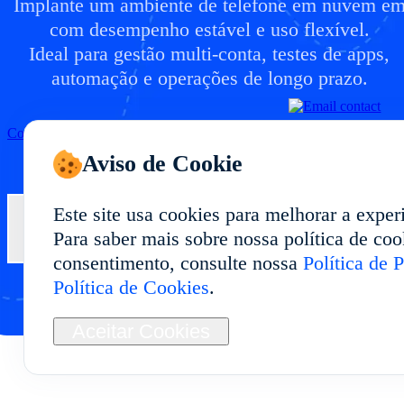
Implante um ambiente de telefone em nuvem e
com desempenho estável e uso flexível.
Ideal para gestão multi-conta, testes de apps,
automação e operações de longo prazo.
Começar
Aviso de Cookie
Este site usa cookies para melhorar a exper
Contate-nos
Para saber mais sobre nossa política de cook
consentimento, consulte nossa
Política de 
Política de Cookies
.
Aceitar Cookies