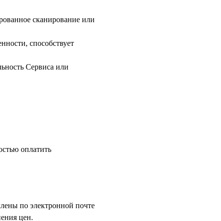
ированное сканирование или
енности, способствует
льность Сервиса или
остью оплатить
млены по электронной почте
нения цен.