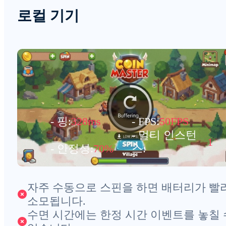
로컬 기기
- 핑:
328ms
- FPS:
50FPS
- 멀티 인스턴
1
- 안정성:
70%
스:
자주 수동으로 스핀을 하면 배터리가 빨
소모됩니다.
수면 시간에는 한정 시간 이벤트를 놓칠 