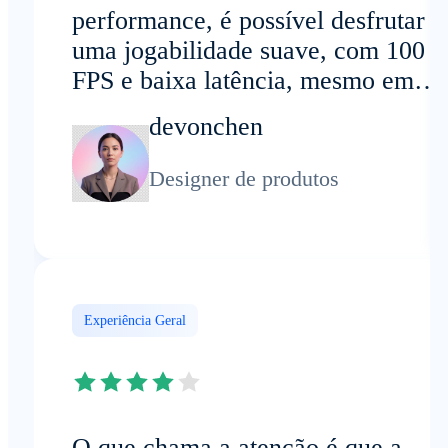
performance, é possível desfrutar d
uma jogabilidade suave, com 100
FPS e baixa latência, mesmo em
dispositivos mais antigos ou de bai
devonchen
desempenho. Isso mantém meu flu
de trabalho eficiente.
Designer de produtos
Experiência Geral
O que chama a atenção é que a