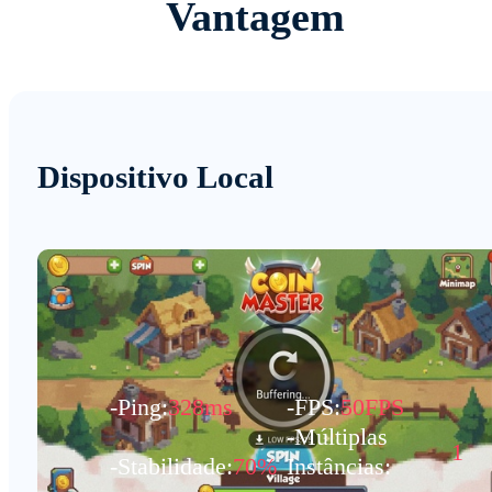
Vantagem
Dispositivo Local
-Ping:
328ms
-FPS:
50FPS
-Múltiplas
1
-Stabilidade:
70%
Instâncias: