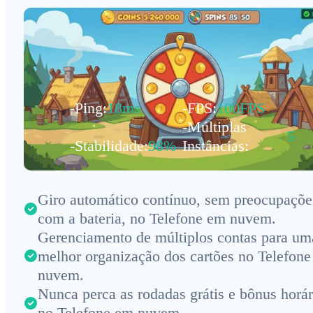
-Ping:
18ms
-FPS:
100FPS
-Múltiplas
5
-Stabilidade:
98%
Instâncias:
Giro automático contínuo, sem preocupaçõe
com a bateria, no Telefone em nuvem.
Gerenciamento de múltiplos contas para um
melhor organização dos cartões no Telefon
nuvem.
Nunca perca as rodadas grátis e bônus horár
no Telefone em nuvem.