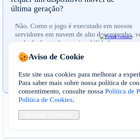
última geração?
Não. Como o jogo é executado em nossos
servidores em nuvem de alto desempenho, v
pode desfrutar de uma jogabilidade suave c
100 FPS e baixa latência, mesmo em disposi
Aviso de Cookie
mais antigos ou de baixo custo.O FoxPhone 
de todo o processamento, para que seu hard
Este site usa cookies para melhorar a exper
local não fique lento ou superaqueça.
Para saber mais sobre nossa política de cook
consentimento, consulte nossa
Política de 
Política de Cookies
.
Como posso usar várias contas para
concluir conjuntos de cartões com
Aceitar Cookies
mais rapidez?