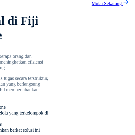
Mulai Sekarang
 di Fiji
e
berapa orang dan
 meningkatkan efisiensi
ang.
-tugas secara terstruktur,
aan yang berlangsung
mbil mempertahankan
hone
elola yang terkelompok di
an
nkan berkat solusi ini