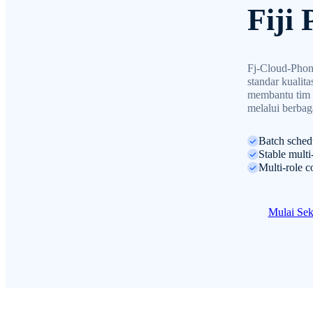
Fiji
Fj-Cloud-Phon
standar kualita
membantu tim 
melalui berbaga
Batch schedu
Stable multi
Multi-role c
Mulai Se