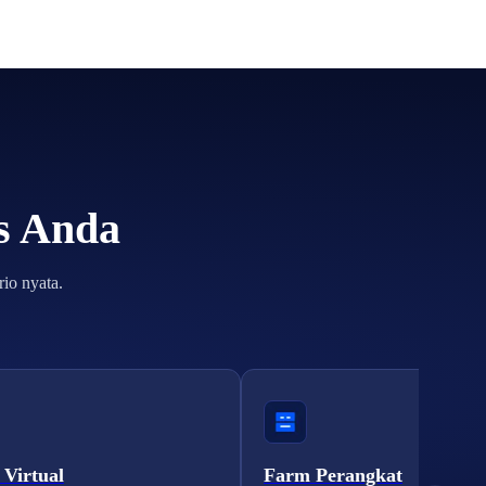
is Anda
io nyata.
 Virtual
Farm Perangkat