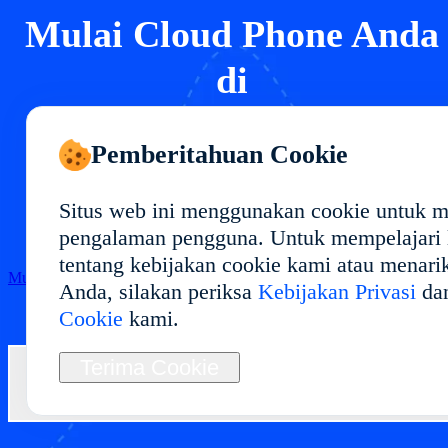
Mulai Cloud Phone Anda
di
Terapkan lingkungan cloud phone di dengan
Pemberitahuan Cookie
performa stabil dan penggunaan fleksibel.
Ideal untuk manajemen multi-akun, pengujian
Situs web ini menggunakan cookie untuk 
aplikasi, otomasi, dan operasi jangka panjang.
pengalaman pengguna. Untuk mempelajari l
tentang kebijakan cookie kami atau menari
Mulai
Anda, silakan periksa
Kebijakan Privasi
da
Cookie
kami.
Terima Cookie
Hubungi Kami