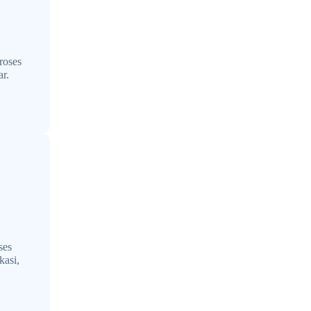
roses
ar.
ses
kasi,