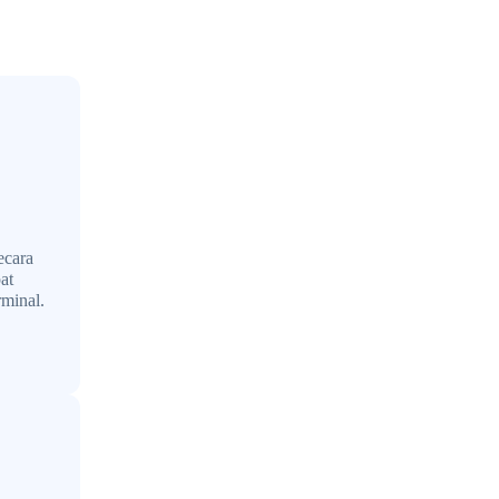
ecara
at
rminal.