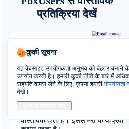
FoxUsers से वास्तविक
प्रतिक्रिया देखें
समग्र अनुभव
कुकी सूचना
यह वेबसाइट उपयोगकर्ता अनुभव को बेहतर बनाने क
उपयोग करती है। हमारी कुकी नीति के बारे में अध
सहमति वापस लेने के लिए, कृपया हमारी
गोपनीयता 
एफएक्यू ने मेरे अनुभव की पुष्टि की:
देखें।
फॉक्सफोन, स्पेन में वास्तविक क्लाउड फो
डिवाइसेस प्रदान करता है; ये डिवाइसें
कुकीज़ स्वीकार करें
एम्युलेटर या वर्चुअल सेटअपों के बजाय
वास्तविक होती हैं। इससे मेरा कार्य-प्रवाह