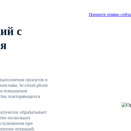
Начните прямо сейч
ий с
ля
 выполнения проектов и
ектами, br-cloud-phone
ля повышения
ства повторяющихся
матически обрабатывает
ство нескольких
бслуживания при
лнения операций.