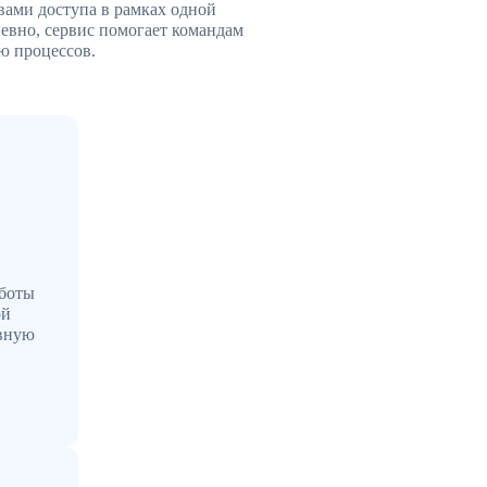
вами доступа в рамках одной
евно, сервис помогает командам
ю процессов.
аботы
ой
ывную