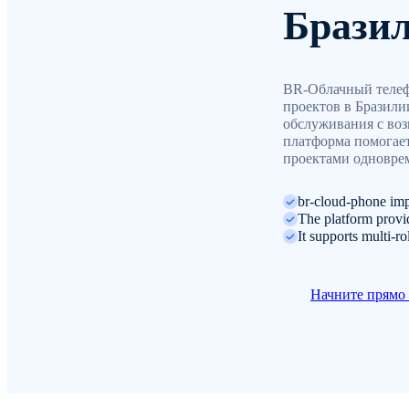
Брази
BR-Облачный телеф
проектов в Бразили
обслуживания с воз
платформа помогает
проектами одновре
br-cloud-phone imp
The platform provid
It supports multi-r
Начните прямо