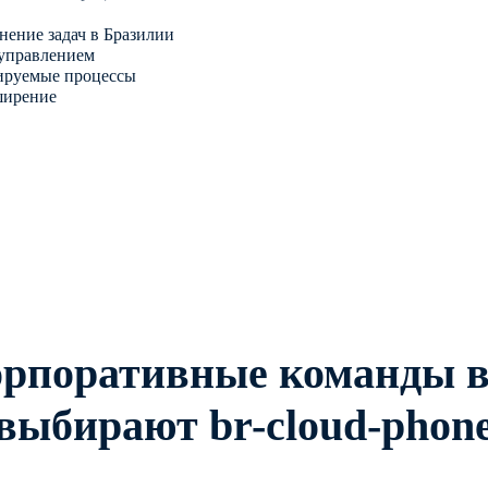
нение задач в Бразилии
 управлением
лируемые процессы
ширение
орпоративные команды в
выбирают br-cloud-phon