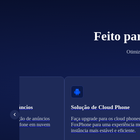
Feito pa
Otimiz
ão de anúncios
Solução de Cloud Phone
a verificação de anúncios
Faça upgrade para os cloud phone
es de telefone em nuvem
FoxPhone para uma experiência mu
instância mais estável e eficiente.