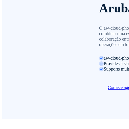
Arub
O aw-cloud-phon
combinar uma est
colaboração entr
operações em lot
aw-cloud-phon
Provides a st
Supports mult
Comece ag