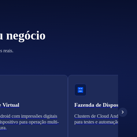
u negócio
 reais.
e Virtual
Fazenda de Dispositivos
roid com impressões digitais
Clusters de Cloud Android escal
dispositivo para operação multi-
para testes e automação.
ura.