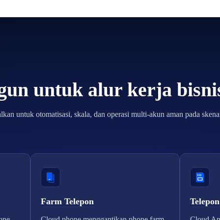
un untuk alur kerja bisn
lkan untuk otomatisasi, skala, dan operasi multi-akun aman pada skenar
Farm Telepon
Telepon
one
Cloud phone menggantikan phone farm
Cloud And