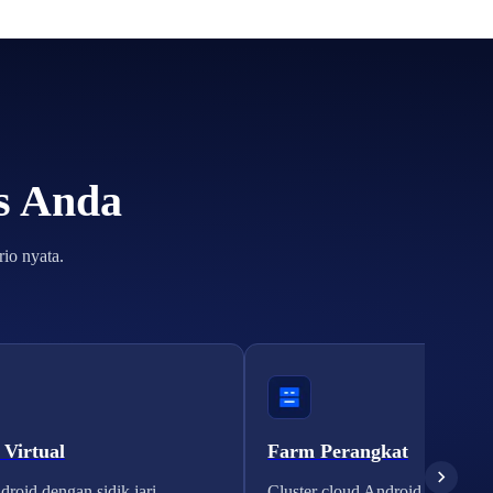
is Anda
io nyata.
 Virtual
Farm Perangkat
roid dengan sidik jari
Cluster cloud Android yang skal