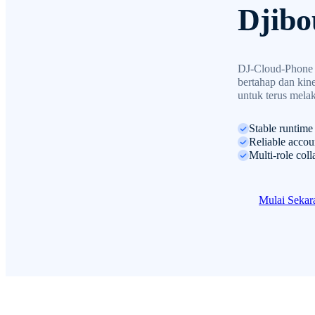
Djibo
DJ-Cloud-Phone m
bertahap dan kine
untuk terus melak
Stable runtime
Reliable accou
Multi-role col
Mulai Seka