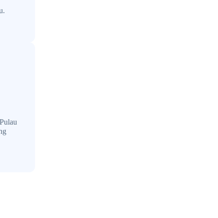
u.
 Pulau
ang