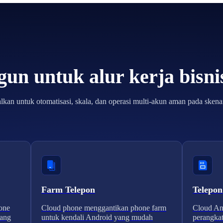
un untuk alur kerja bisn
lkan untuk otomatisasi, skala, dan operasi multi-akun aman pada skenar
Farm Telepon
Telepon
one
Cloud phone menggantikan phone farm
Cloud And
yang
untuk kendali Android yang mudah
perangkat