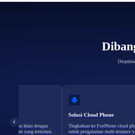
Dibang
Dioptima
 Iklan
Solusi Cloud Phone
n verifikasi iklan dengan
Tingkatkan ke FoxPhone cloud ph
cloud phone yang terisolasi.
untuk pengalaman multi-instance 