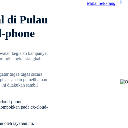
Mulai Sekarang
l di Pulau
d-phone
dwalan kegiatan kampanye,
urangi langkah-langkah
atur tugas-tugas secara
a pelaksanaan pemeliharaan
ini dilakukan sambil
x-cloud-phone
kelompokkan pada cx-cloud-
n oleh layanan ini.