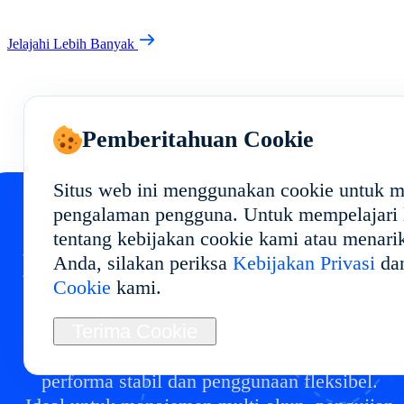
Jelajahi Lebih Banyak
Pemberitahuan Cookie
Situs web ini menggunakan cookie untuk 
pengalaman pengguna. Untuk mempelajari l
tentang kebijakan cookie kami atau menari
Mulai Cloud Phone Anda
Anda, silakan periksa
Kebijakan Privasi
da
Cookie
kami.
di
Terima Cookie
Terapkan lingkungan cloud phone di dengan
performa stabil dan penggunaan fleksibel.