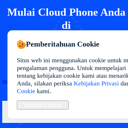
Mulai Cloud Phone Anda
di
Terapkan lingkungan cloud phone di dengan
Pemberitahuan Cookie
performa stabil dan penggunaan fleksibel.
Ideal untuk manajemen multi-akun, pengujian
Situs web ini menggunakan cookie untuk 
aplikasi, otomasi, dan operasi jangka panjang.
pengalaman pengguna. Untuk mempelajari l
tentang kebijakan cookie kami atau menari
Mulai
Anda, silakan periksa
Kebijakan Privasi
da
Cookie
kami.
Terima Cookie
Hubungi Kami