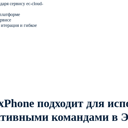
аря сервису ec-cloud-
 платформе
ервисе
итерация и гибкое
xPhone подходит для исп
ативными командами в Э