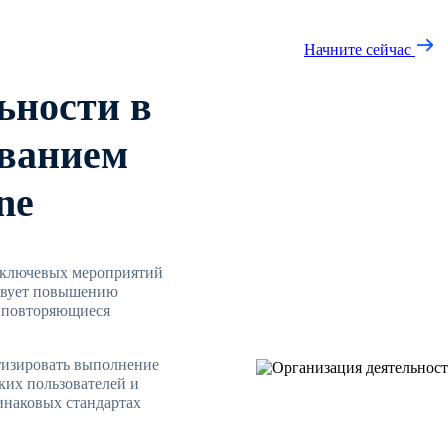
Начните сейчас
ьности в
ованием
ne
а ключевых мероприятий
ствует повышению
а повторяющиеся
атизировать выполнение
ких пользователей и
инаковых стандартах