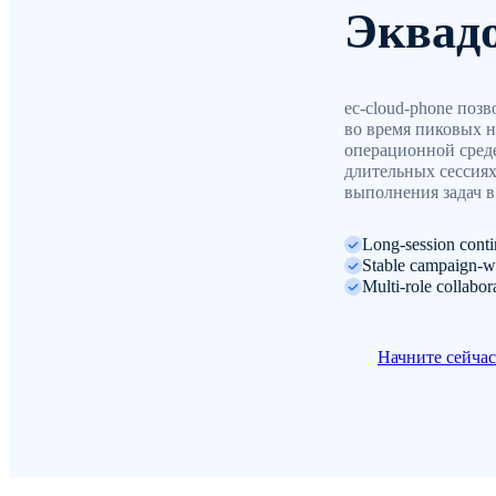
Эквад
ec-cloud-phone поз
во время пиковых н
операционной сред
длительных сессиях
выполнения задач в
Long-session conti
Stable campaign-w
Multi-role collabo
Начните сейча