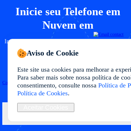
Inicie seu Telefone em
Nuvem em
Implante um ambiente de telefone em nuvem e
com desempenho estável e uso flexível.
Aviso de Cookie
Ideal para gestão multi-conta, testes de apps,
automação e operações de longo prazo.
Este site usa cookies para melhorar a exper
Para saber mais sobre nossa política de cook
Começar
consentimento, consulte nossa
Política de 
Política de Cookies
.
Aceitar Cookies
Contate-nos