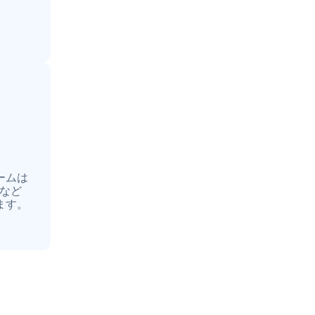
ームは
など
ます。