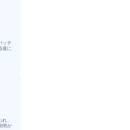
パッチ
迅速に
われ、
時間が