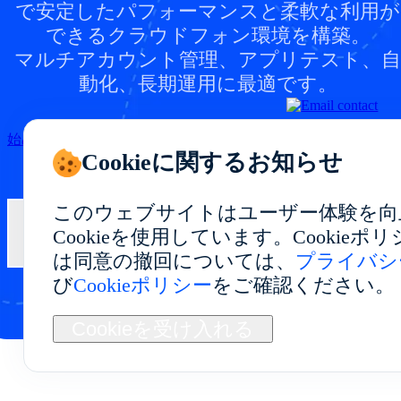
で安定したパフォーマンスと柔軟な利用が
できるクラウドフォン環境を構築。
マルチアカウント管理、アプリテスト、自
動化、長期運用に最適です。
始める
Cookieに関するお知らせ
このウェブサイトはユーザー体験を向
Cookieを使用しています。Cookie
お問い合わせ
は同意の撤回については、
プライバシ
び
Cookieポリシー
をご確認ください。
Cookieを受け入れる