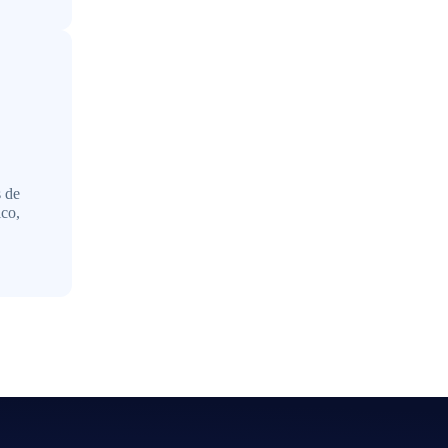
s de
ico,