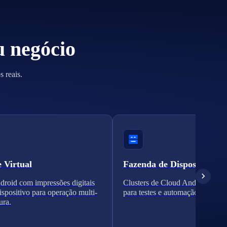
u negócio
 reais.
e Virtual
Fazenda de Dispositivos
roid com impressões digitais
Clusters de Cloud Android escal
dispositivo para operação multi-
para testes e automação.
ura.