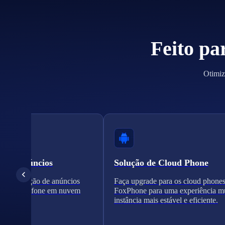
Feito pa
Otimiz
ão de anúncios
Solução de Cloud Phone
a verificação de anúncios
Faça upgrade para os cloud phone
es de telefone em nuvem
FoxPhone para uma experiência mu
instância mais estável e eficiente.