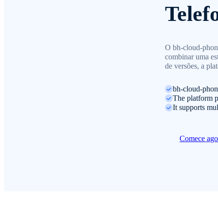
Telef
O bh-cloud-phone
combinar uma estr
de versões, a pla
bh-cloud-phone
The platform p
It supports mul
Comece ag